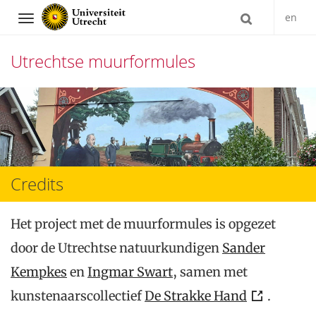
en
Navigation
Utrechtse muurformules
Direct
naar
het
inhoud
Credits
Het project met de muurformules is opgezet
door de Utrechtse natuurkundigen
Sander
Kempkes
en
Ingmar Swart
, samen met
kunstenaarscollectief
De Strakke Hand
.