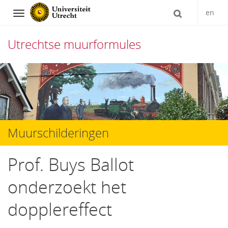
en
Navigation
Utrechtse muurformules
Direct
naar
het
inhoud
Muurschilderingen
Prof. Buys Ballot
onderzoekt het
dopplereffect